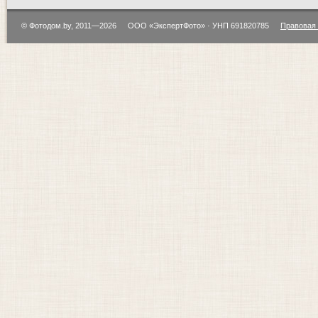
© Фотодом.by, 2011—2026
ООО «ЭкспертФото» · УНП 691820785
Правовая